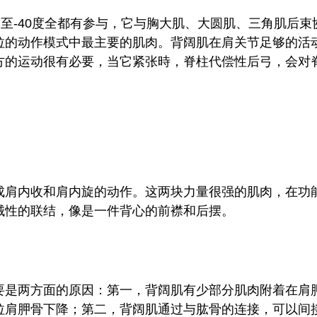
度至-40度全都有参与，它与胸大肌、大圆肌、三角肌后束
拉的动作模式中最主要的肌肉。背阔肌在肩关节足够的活
方的运动很有必要，当它紧张時，脊柱代偿性后弓，会对
。
成肩内收和肩内旋的动作。这两块力量很强的肌肉，在功
械性的联结，像是一件背心的前襟和后摆。
要是两方面的原因：第一，背阔肌有少部分肌肉附着在肩
拉肩胛骨下降；第二，背阔肌通过与肱骨的连接，可以间