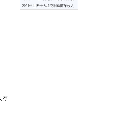
（2）
2024年世界十大坦克制造商年收入
排行，国企很是惊喜
肉存