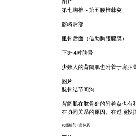
图片
第七胸椎～第五腰椎棘突
髂嵴后部
骶骨后面（借助胸腰腱膜）
下3~4对肋骨
少数人的背阔肌也附着于肩胛
图片
肱骨结节间沟
背阔肌在肱骨处的附着点也有
在协同关系的原因。在过顶投
功能解剖1.肩伸展