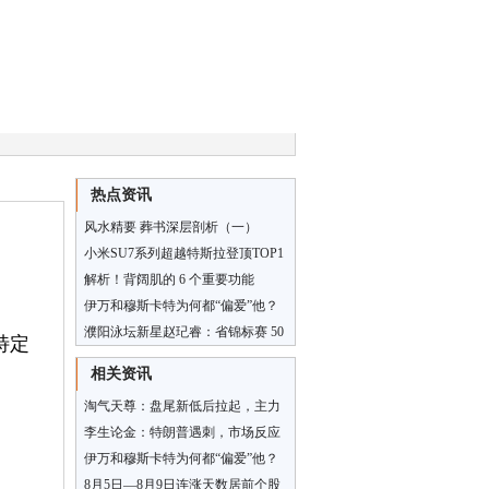
热点资讯
风水精要 葬书深层剖析（一）
小米SU7系列超越特斯拉登顶TOP1
解析！背阔肌的 6 个重要功能
伊万和穆斯卡特为何都“偏爱”他？
濮阳泳坛新星赵玘睿：省锦标赛 50
特定
米蝶泳夺冠，仰泳双第五绽放光
相关资讯
彩！
淘气天尊：盘尾新低后拉起，主力
已高度控盘！
李生论金：特朗普遇刺，市场反应
平淡，重点看什么？
伊万和穆斯卡特为何都“偏爱”他？
8月5日—8月9日连涨天数居前个股