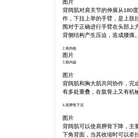
图片
背阔肌对肩关节的伸展从180
作，下拉上举的手臂，是上肢
围对于正确进行手臂在头部上
背侧结构产生压迫，造成腰痛
2.肩内收
图片
3.肩内旋
图片
背阔肌和胸大肌共同协作，完
有多处重叠，在肱骨上又有机
4.肩胛骨下压
图片
背阔肌可以使肩胛骨下降，主
下角背面，当其收缩时可以牵