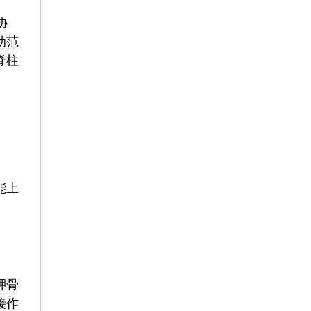
协
动范
脊柱
能上
胛骨
接作