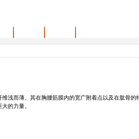
范围
最新动态
联系我们
纤维浅而薄。其在胸腰筋膜内的宽广附着点以及在肱骨的
巨大的力量。