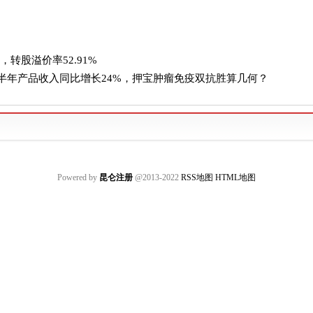
%，转股溢价率52.91%
半年产品收入同比增长24%，押宝肿瘤免疫双抗胜算几何？
Powered by
昆仑注册
@2013-2022
RSS地图
HTML地图