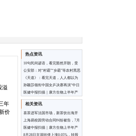
热点资讯
10句民间谚语，看完豁然开朗，受
益匪浅！
公安部：对“村霸”“乡霸”等农村黑恶
势力坚持露头就打
《天道》：看完天道，人人都以为
自己是丁元英，却不懂我们都是刘
孙颖莎领衔中国女乒决赛再演“中日
股溢
冰
大战”
医健中报扫描｜康方生物上半年产
品收入同比增长24%，押宝肿瘤免疫
三年
相关资讯
双抗胜算几何？
最新价
喜茶进军法国市场，新茶饮出海开
辟“第二战场”
上海易校因劳动合同纠纷被告，7月
24日在上海市闵行区人民法院审理
医健中报扫描｜康方生物上半年产
品收入同比增长24%，押宝肿瘤免疫
8月28日京源转债上涨0.05%，转股