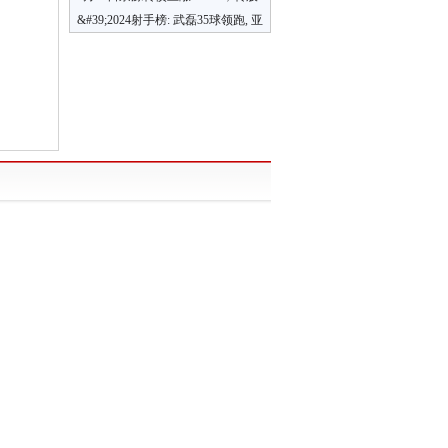
双抗胜算几何？
溢价率52.91%
&#39;2024射手榜: 武磊35球领跑, 亚
洲四将上榜, 姆巴佩第八&